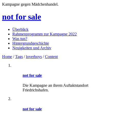
Kampagne gegen Mädchenhandel.
not for sale
Überblick
Rahmenprogramm zur Kampagne 2022
Was tun?
Hintergrundgeschichte
Neuigkeiten und Archiv
Home
/
Tags
/
loverboys
/
Content
not for sale
Die Kampagne an ihrem Auftaktstandort
Friedrichshafen.
not for sale